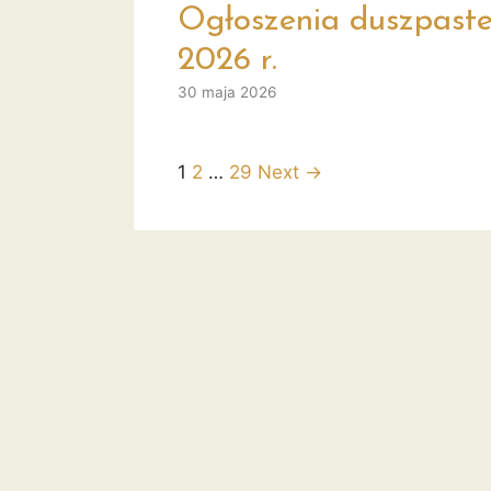
Ogłoszenia duszpaster
2026 r.
30 maja 2026
1
2
…
29
Next →