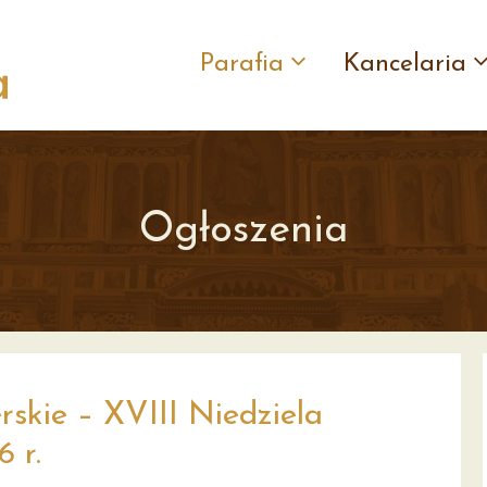
Parafia
Kancelaria
Ogłoszenia
skie – XVIII Niedziela
 r.