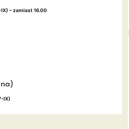
-IX) – zamiast 16.00
rna)
V-IX)