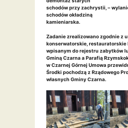
demontaż starych
schodów przy zachrystii, – wyla
schodów okładziną
kamieniarska.
Zadanie zrealizowano zgodnie z u
konserwatorskie, restauratorskie
wpisanym do rejestru zabytków l
Gminą Czarna a Parafią Rzymskok
w Czarnej Górnej Umowa przewiduj
Środki pochodzą z Rządowego P
własnych Gminy Czarna.