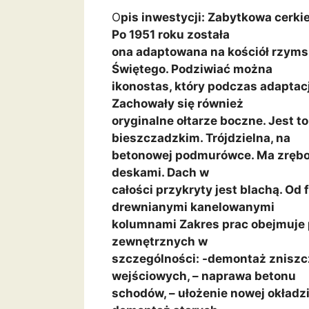
O
pis inwestycji: Zabytkowa cerkie
Po 1951 roku została
ona adaptowana na kościół rzyms
Świętego. Podziwiać można
ikonostas, który podczas adaptacj
Zachowały się również
oryginalne ołtarze boczne. Jest t
bieszczadzkim. Trójdzielna, na
betonowej podmurówce. Ma zrębow
deskami. Dach w
całości przykryty jest blachą. Od
drewnianymi kanelowanymi
kolumnami Zakres prac obejmuje
zewnętrznych w
szczególności: -demontaż zniszc
wejściowych, – naprawa betonu
schodów, – ułożenie nowej okładz