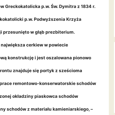
w Greckokatolicka p.w. Św. Dymitra z 1834 r.
kokatolicki p.w. Podwyższenia Krzyża
i przesunięto w głąb prezbiterium.
o największa cerkiew w powiecie
ą konstrukcję i jest oszalowana pionowo
 frontu znajduje się portyk z sześcioma
 prace remontowo-konserwatorskie schodów
zonej okładziny piaskowca schodów
iny schodów z materiału kamieniarskiego, –