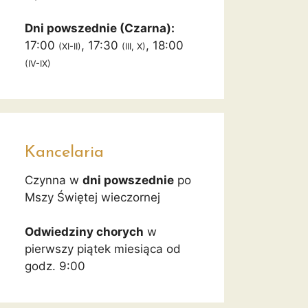
Dni powszednie (Czarna):
17:00
, 17:30
, 18:00
(XI-II)
(III, X)
(IV-IX)
Kancelaria
Czynna w
dni powszednie
po
Mszy Świętej wieczornej
Odwiedziny chorych
w
pierwszy piątek miesiąca od
godz. 9:00